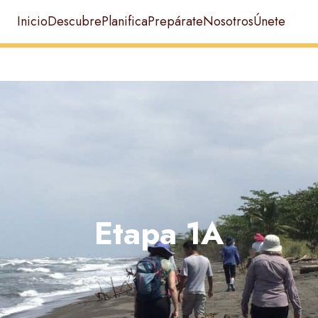
Inicio
Descubre
Planifica
Prepárate
Nosotros
Únete
Etapa 1A