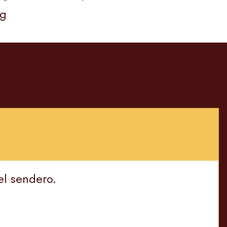
rg
el sendero.