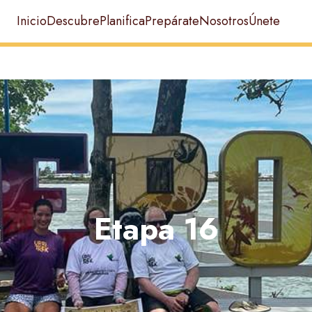
Inicio
Descubre
Planifica
Prepárate
Nosotros
Únete
Etapa 16